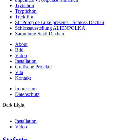
Trytichon
Tryptichon
Trickfilm
SIr Pomp de Luxe presents - Schloss Dachau
Schlossausstellung ALIENPOLKA
Sammlung Stadt Dachau
About
Bild
Video
Installation
Grafische Projekte
Vita
Kontakt
Impressum
Datenschutz
Dark
Light
Installation
Video
Stafette