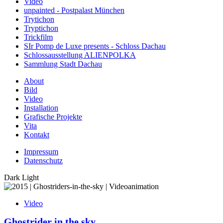
Video
unpainted - Postpalast München
Trytichon
Tryptichon
Trickfilm
SIr Pomp de Luxe presents - Schloss Dachau
Schlossausstellung ALIENPOLKA
Sammlung Stadt Dachau
About
Bild
Video
Installation
Grafische Projekte
Vita
Kontakt
Impressum
Datenschutz
Dark
Light
Video
Ghostrider in the sky