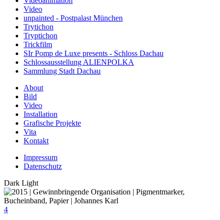
Videoanimation
Video
unpainted - Postpalast München
Trytichon
Tryptichon
Trickfilm
SIr Pomp de Luxe presents - Schloss Dachau
Schlossausstellung ALIENPOLKA
Sammlung Stadt Dachau
About
Bild
Video
Installation
Grafische Projekte
Vita
Kontakt
Impressum
Datenschutz
Dark
Light
4