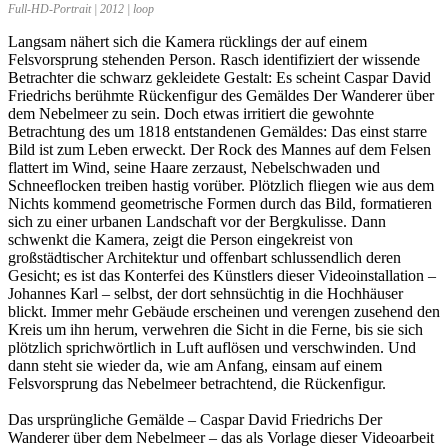
Full-HD-Portrait | 2012 | loop
Langsam nähert sich die Kamera rücklings der auf einem
Felsvorsprung stehenden Person. Rasch identifiziert der wissende
Betrachter die schwarz gekleidete Gestalt: Es scheint Caspar David
Friedrichs berühmte Rückenfigur des Gemäldes Der Wanderer über
dem Nebelmeer zu sein. Doch etwas irritiert die gewohnte
Betrachtung des um 1818 entstandenen Gemäldes: Das einst starre
Bild ist zum Leben erweckt. Der Rock des Mannes auf dem Felsen
flattert im Wind, seine Haare zerzaust, Nebelschwaden und
Schneeflocken treiben hastig vorüber. Plötzlich fliegen wie aus dem
Nichts kommend geometrische Formen durch das Bild, formatieren
sich zu einer urbanen Landschaft vor der Bergkulisse. Dann
schwenkt die Kamera, zeigt die Person eingekreist von
großstädtischer Architektur und offenbart schlussendlich deren
Gesicht; es ist das Konterfei des Künstlers dieser Videoinstallation –
Johannes Karl – selbst, der dort sehnsüchtig in die Hochhäuser
blickt. Immer mehr Gebäude erscheinen und verengen zusehend den
Kreis um ihn herum, verwehren die Sicht in die Ferne, bis sie sich
plötzlich sprichwörtlich in Luft auflösen und verschwinden. Und
dann steht sie wieder da, wie am Anfang, einsam auf einem
Felsvorsprung das Nebelmeer betrachtend, die Rückenfigur.
Das ursprüngliche Gemälde – Caspar David Friedrichs Der
Wanderer über dem Nebelmeer – das als Vorlage dieser Videoarbeit