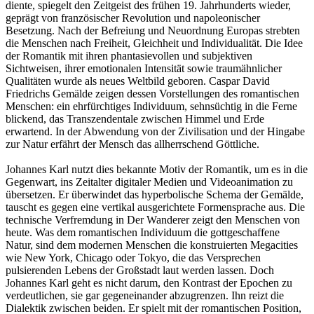
diente, spiegelt den Zeitgeist des frühen 19. Jahrhunderts wieder,
geprägt von französischer Revolution und napoleonischer
Besetzung. Nach der Befreiung und Neuordnung Europas strebten
die Menschen nach Freiheit, Gleichheit und Individualität. Die Idee
der Romantik mit ihren phantasievollen und subjektiven
Sichtweisen, ihrer emotionalen Intensität sowie traumähnlicher
Qualitäten wurde als neues Weltbild geboren. Caspar David
Friedrichs Gemälde zeigen dessen Vorstellungen des romantischen
Menschen: ein ehrfürchtiges Individuum, sehnsüchtig in die Ferne
blickend, das Transzendentale zwischen Himmel und Erde
erwartend. In der Abwendung von der Zivilisation und der Hingabe
zur Natur erfährt der Mensch das allherrschend Göttliche.
Johannes Karl nutzt dies bekannte Motiv der Romantik, um es in die
Gegenwart, ins Zeitalter digitaler Medien und Videoanimation zu
übersetzen. Er überwindet das hyperbolische Schema der Gemälde,
tauscht es gegen eine vertikal ausgerichtete Formensprache aus. Die
technische Verfremdung in Der Wanderer zeigt den Menschen von
heute. Was dem romantischen Individuum die gottgeschaffene
Natur, sind dem modernen Menschen die konstruierten Megacities
wie New York, Chicago oder Tokyo, die das Versprechen
pulsierenden Lebens der Großstadt laut werden lassen. Doch
Johannes Karl geht es nicht darum, den Kontrast der Epochen zu
verdeutlichen, sie gar gegeneinander abzugrenzen. Ihn reizt die
Dialektik zwischen beiden. Er spielt mit der romantischen Position,