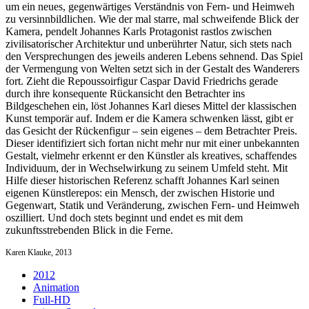
um ein neues, gegenwärtiges Verständnis von Fern- und Heimweh
zu versinnbildlichen. Wie der mal starre, mal schweifende Blick der
Kamera, pendelt Johannes Karls Protagonist rastlos zwischen
zivilisatorischer Architektur und unberührter Natur, sich stets nach
den Versprechungen des jeweils anderen Lebens sehnend. Das Spiel
der Vermengung von Welten setzt sich in der Gestalt des Wanderers
fort. Zieht die Repoussoirfigur Caspar David Friedrichs gerade
durch ihre konsequente Rückansicht den Betrachter ins
Bildgeschehen ein, löst Johannes Karl dieses Mittel der klassischen
Kunst temporär auf. Indem er die Kamera schwenken lässt, gibt er
das Gesicht der Rückenfigur – sein eigenes – dem Betrachter Preis.
Dieser identifiziert sich fortan nicht mehr nur mit einer unbekannten
Gestalt, vielmehr erkennt er den Künstler als kreatives, schaffendes
Individuum, der in Wechselwirkung zu seinem Umfeld steht. Mit
Hilfe dieser historischen Referenz schafft Johannes Karl seinen
eigenen Künstlerepos: ein Mensch, der zwischen Historie und
Gegenwart, Statik und Veränderung, zwischen Fern- und Heimweh
oszilliert. Und doch stets beginnt und endet es mit dem
zukunftsstrebenden Blick in die Ferne.
Karen Klauke, 2013
2012
Animation
Full-HD